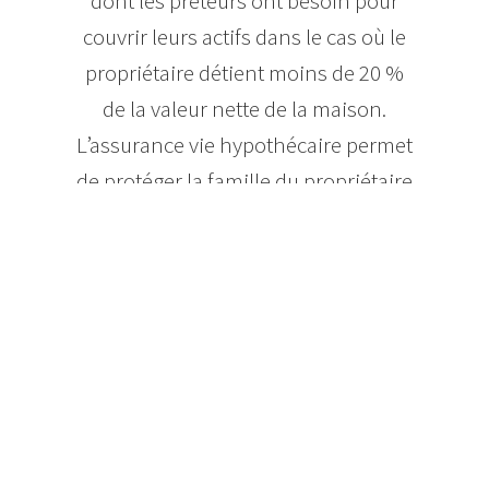
dont les prêteurs ont besoin pour
couvrir leurs actifs dans le cas où le
propriétaire détient moins de 20 %
de la valeur nette de la maison.
L’assurance vie hypothécaire permet
de protéger la famille du propriétaire
et non le prêteur hypothécaire lui-
même.
Quel en est le coût
Bien qu’il soit agréable de penser que
si vous décédez, votre prêt
hypothécaire sera remboursé, est-il
vraiment nécessaire de payer pour ce